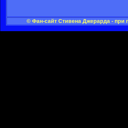
© Фан-сайт Стивена Джерарда - при