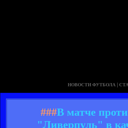
|
НОВОСТИ ФУТБОЛА
СТ
###
В матче прот
"Ливерпуль" в кач