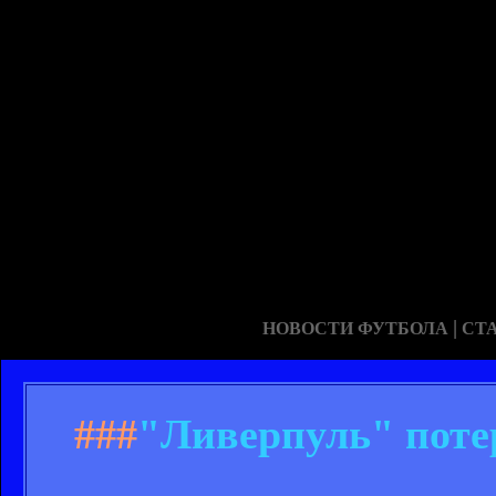
|
НОВОСТИ ФУТБОЛА
СТ
###
"Ливерпуль" поте