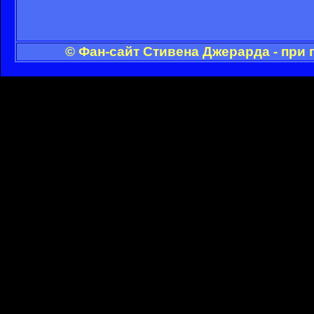
© Фан-сайт Стивена Джерарда - при