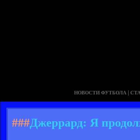
|
НОВОСТИ ФУТБОЛА
СТ
###
Джеррард: Я продолж