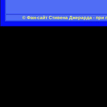
© Фан-сайт Стивена Джерарда - при