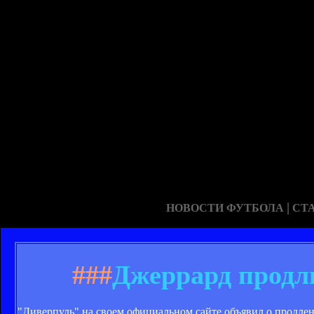
|
НОВОСТИ ФУТБОЛА
СТ
###
Джеррард продл
"Ливерпуль" на своем официальном сайте объявил о продле