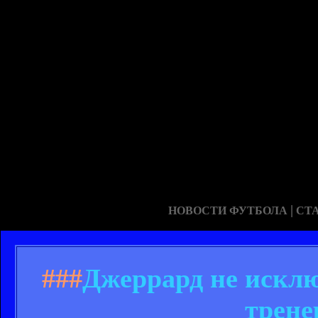
|
НОВОСТИ ФУТБОЛА
СТ
###
Джеррард не исклю
трене