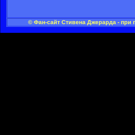
© Фан-сайт Стивена Джерарда - при