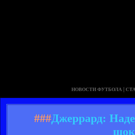
|
НОВОСТИ ФУТБОЛА
СТ
###
Джеррард: Наде
шок