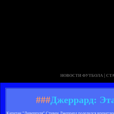
|
НОВОСТИ ФУТБОЛА
СТ
###
Джеррард: Эта
Капитан "Ливерпуля" Стивен Джеррард поделился впечатлен