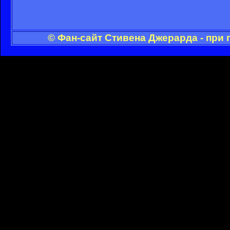
© Фан-сайт Стивена Джерарда - при