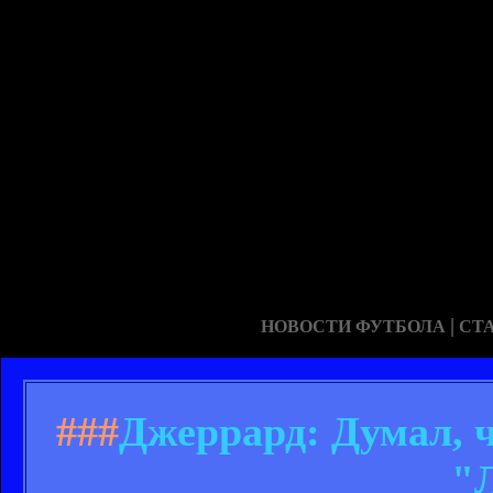
|
НОВОСТИ ФУТБОЛА
СТ
###
Джеррард: Думал, ч
"