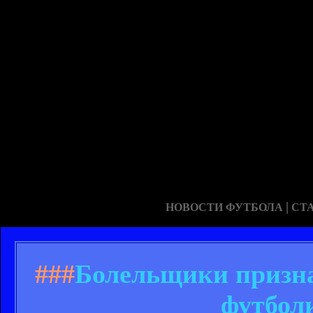
|
НОВОСТИ ФУТБОЛА
СТ
###
Болельщики призн
футболи