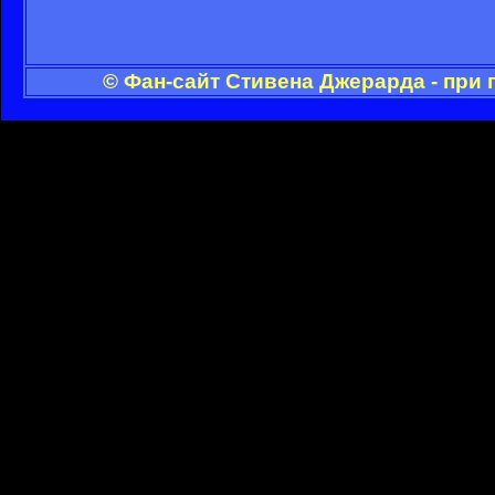
© Фан-сайт Стивена Джерарда - при